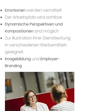
Emotionen
werden vermittelt
Der Arbeitsplatz wird sichtbar
Dynamische Perspektiven und
Kompositionen
sind möglich
Zur Illustration Ihrer Dienstleistung
in verschiedenen Werbemitteln
geeignet
Imagebildung
und
Employer-
Branding
Kundenbewertungen und Erfahrungen zu
Nico Herzog Fotografie
SEHR GUT
%
100