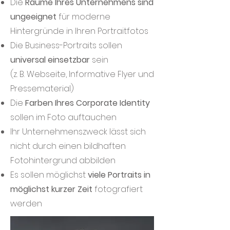
Die
Räume Ihres Unternehmens sind
ungeeignet
für moderne
Hintergründe in Ihren Portraitfotos
Die Business-Portraits sollen
universal einsetzbar
sein
(z. B. Webseite, Informative Flyer und
Pressematerial)
Die
Farben Ihres Corporate Identity
sollen im Foto auftauchen
Ihr Unternehmenszweck lässt sich
nicht durch einen bildhaften
Fotohintergrund abbilden
Es sollen möglichst
viele Portraits in
möglichst kurzer Zeit
fotografiert
werden