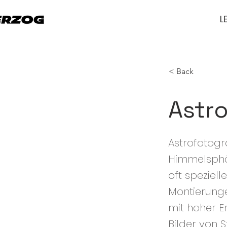
L
< Back
Astro
Astrofotogr
Himmelsphän
oft speziell
Montierung
mit hoher E
Bilder von 