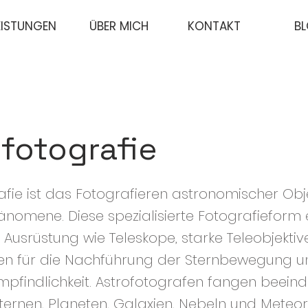
EISTUNGEN
ÜBER MICH
KONTAKT
B
fotografie
afie ist das Fotografieren astronomischer Ob
omene. Diese spezialisierte Fotografieform 
e Ausrüstung wie Teleskope, starke Teleobjektive
en für die Nachführung der Sternbewegung 
mpfindlichkeit. Astrofotografen fangen beein
Sternen, Planeten, Galaxien, Nebeln und Mete