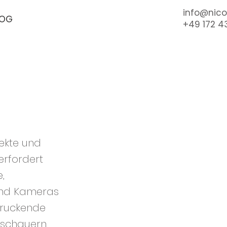
info@nico
LOG
+49 172 4
jekte und
erfordert
,
und Kameras
druckende
orschauern