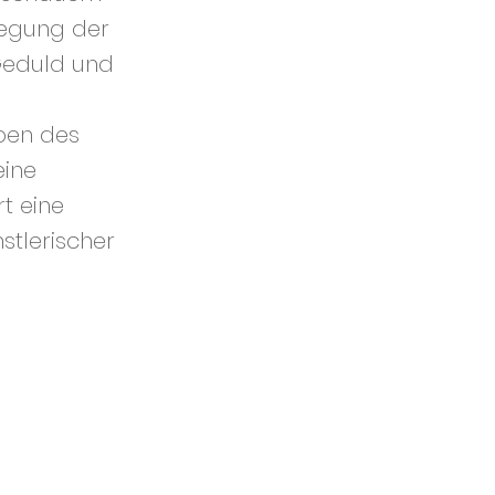
wegung der
 Geduld und
rben des
eine
t eine
stlerischer