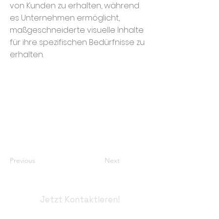
von Kunden zu erhalten, während
es Unternehmen ermöglicht,
maßgeschneiderte visuelle Inhalte
für ihre spezifischen Bedürfnisse zu
erhalten.
Previous
Next
Kundenbewertungen und Erfahrungen zu
Jetzt Kontaktieren!
Nico Herzog Fotografie