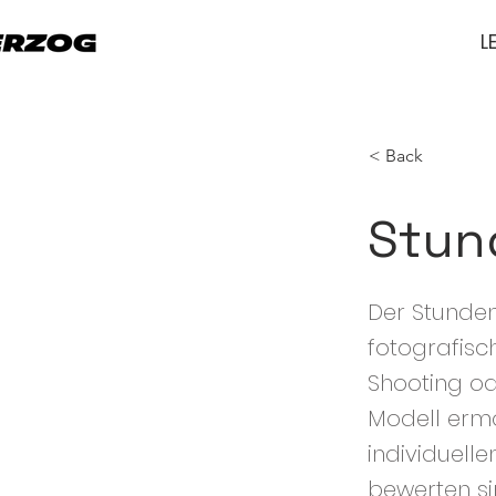
L
< Back
Stun
Der Stunden
fotografisch
Shooting od
Modell ermö
individuell
bewerten si