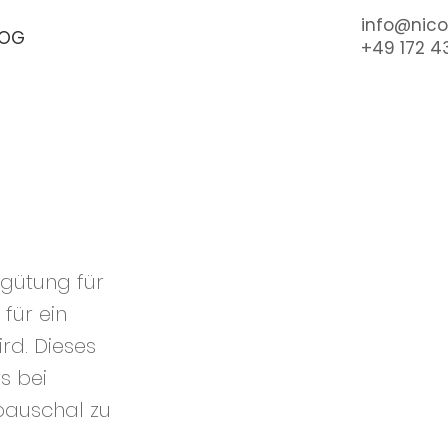
info@nico
LOG
+49 172 4
rgütung für
 für ein
rd. Dieses
s bei
 pauschal zu