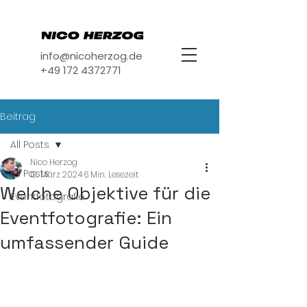
info@nicoherzog.de
+49 172 4372771
Beitrag
All Posts
Nico Herzog
All Posts
12. März 2024
6 Min. Lesezeit
Welche Objektive für die
Eventfotografie
Eventfotografie: Ein
umfassender Guide