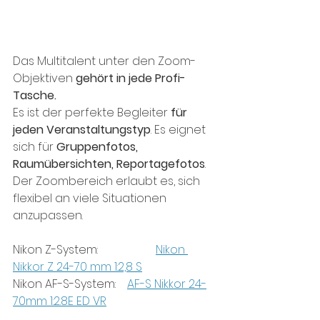
Das Multitalent unter den Zoom-
Objektiven 
gehört in jede Profi-
Tasche.
Es ist der perfekte Begleiter 
für 
jeden Veranstaltungstyp
. Es eignet 
sich für 
Gruppenfotos, 
Raumübersichten, Reportagefotos
. 
Der Zoombereich erlaubt es, sich 
flexibel an viele Situationen 
anzupassen.
Nikon Z-System:		
Nikon 
Nikkor Z 24-70 mm 1:2,8 S
Nikon AF-S-System:	
AF-S Nikkor 24-
70mm 1:2.8E ED VR